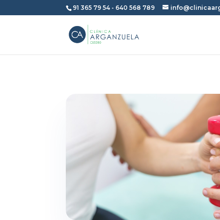
91 365 79 54
-
640 568 789
info@clinicaa